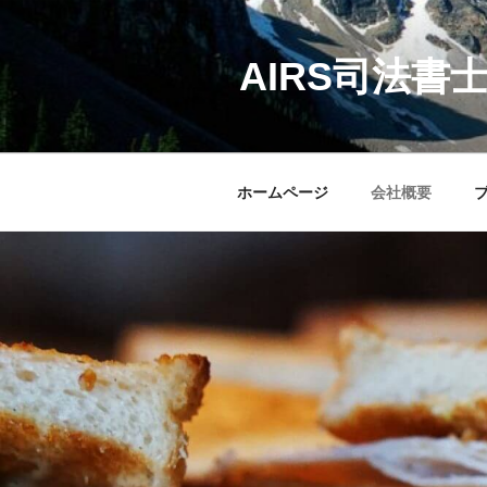
コ
ン
AIRS司法書
テ
ン
ツ
へ
ス
ホームページ
会社概要
キ
ッ
プ